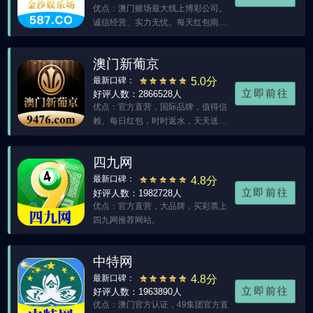
优点：澳门赌场最大线上博彩公司。
诚信经营、实力无忧。每天红包雨，
注册即送888元，可提现。
澳门新葡京
最新口碑：
5.0分
立即前往
好评人数：2866528人
优点：官方直营，国际品牌，值得信
赖。每日红包，时时返水，天天送有
好礼。
四九网
最新口碑：
4.8分
立即前往
好评人数：1982728人
优点：官方直营，大品牌，买彩票上
四九网推荐网站。
中特网
最新口碑：
4.8分
立即前往
好评人数：1963890人
优点：澳门官方认证，49集团官方直